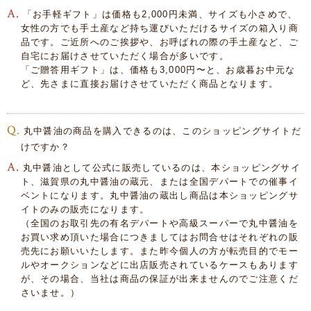
「お手軽ギフト」は価格も2,000円未満、サイズも小さめで、
女性の方でも手土産など持ち運びいただけるサイズの箱入り商
品です。ご近所へのご挨拶や、お呼ばれの際の手土産など、ご
自宅にお届けさせていただく場合が多いです。
「ご贈答用ギフト」は、価格も3,000円〜と、お歳暮お中元な
ど、先さまに直接お届けさせていただく商品となります。
丸中醤油の商品を購入できるのは、このショッピングサイトだ
けですか？
丸中醤油として公式に販売しているのは、本ショッピングサイ
ト、滋賀県の丸中醤油の蔵元、または全国デパートでの催事イ
ベントになります。丸中醤油の蔵出し商品は本ショッピングサ
イトのみの販売になります。
（全国のお取引先の有名デパートや高級スーパーで丸中醤油を
お買い求め頂いた場合につきましてはお問合せはそれぞれの販
売先にお願いいたします。また昨今個人の方が転売目的でモー
ルやオークションなどに出店販売されているケースもあります
が、その場合、当社は商品の保証が出来ませんのでご注意くだ
さいませ。）