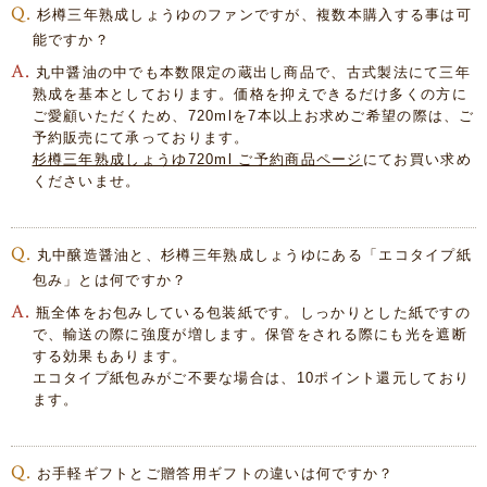
杉樽三年熟成しょうゆのファンですが、複数本購入する事は可
能ですか？
丸中醤油の中でも本数限定の蔵出し商品で、古式製法にて三年
熟成を基本としております。価格を抑えできるだけ多くの方に
ご愛顧いただくため、720mlを7本以上お求めご希望の際は、ご
予約販売にて承っております。
杉樽三年熟成しょうゆ720ml ご予約商品ページ
にてお買い求め
くださいませ。
丸中醸造醤油と、杉樽三年熟成しょうゆにある「エコタイプ紙
包み」とは何ですか？
瓶全体をお包みしている包装紙です。しっかりとした紙ですの
で、輸送の際に強度が増します。保管をされる際にも光を遮断
する効果もあります。
エコタイプ紙包みがご不要な場合は、10ポイント還元しており
ます。
お手軽ギフトとご贈答用ギフトの違いは何ですか？